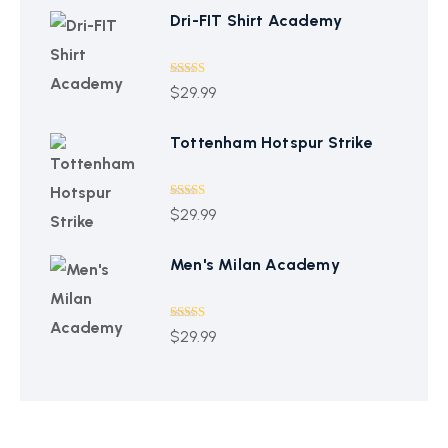
Dri-FIT Shirt Academy
Bewertet
$
29.99
mit
4.00
von 5
Tottenham Hotspur Strike
Bewertet mit
$
29.99
5.00
von 5
Men's Milan Academy
Bewertet mit
$
29.99
5.00
von 5