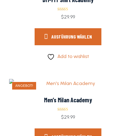
Bewertet
$
29.99
mit
4.00
von 5
AUSFÜHRUNG WÄHLEN
Add to wishlist
ANGEBOT!
Men’s Milan Academy
Bewertet mit
$
29.99
5.00
von 5