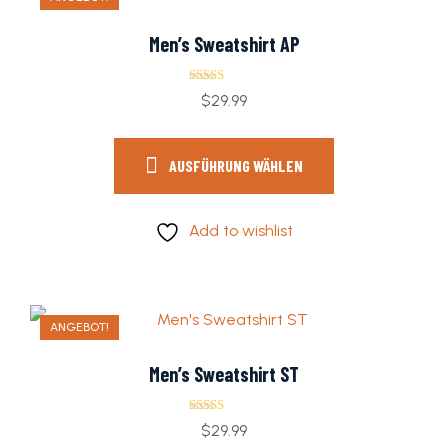
Men’s Sweatshirt AP
Bewertet mit
$
29.99
5.00
von 5
AUSFÜHRUNG WÄHLEN
Add to wishlist
ANGEBOT!
Men’s Sweatshirt ST
Bewertet
$
29.99
mit