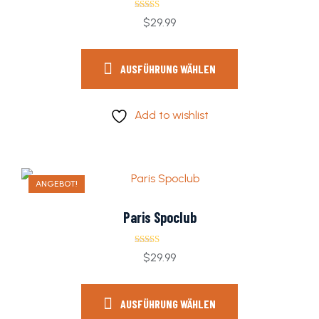
Bewertet
$
29.99
mit
4.00
von 5
AUSFÜHRUNG WÄHLEN
Add to wishlist
ANGEBOT!
Paris Spoclub
Bewertet mit
$
29.99
5.00
von 5
AUSFÜHRUNG WÄHLEN