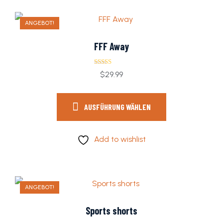
ANGEBOT!
FFF Away
Bewertet mit
$
29.99
5.00
von 5
AUSFÜHRUNG WÄHLEN
Add to wishlist
ANGEBOT!
Sports shorts