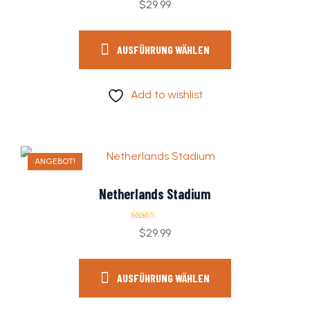
Bewertet mit
$
29.99
5.00
von 5
AUSFÜHRUNG WÄHLEN
Add to wishlist
ANGEBOT!
Netherlands Stadium
Bewertet
$
29.99
mit
4.00
von 5
AUSFÜHRUNG WÄHLEN