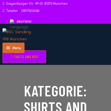
Siegenburger Str. 49-51, 81373 München
Telefon
0897602636
Menu
TRETE UNS BEI!
Herren
Home
Team
Profile
KATEGORIE:
Player
Profile
SHIRTS AND
Match