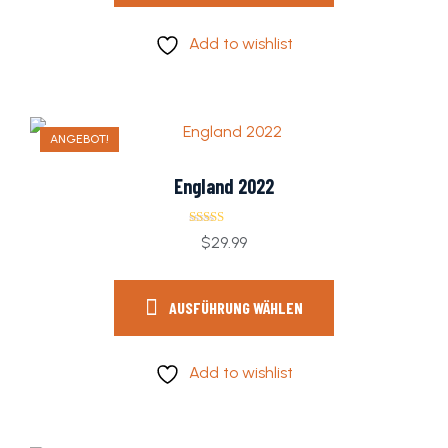
Add to wishlist
ANGEBOT!
England 2022
Bewertet mit
$
29.99
5.00
von 5
AUSFÜHRUNG WÄHLEN
Add to wishlist