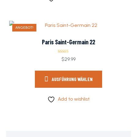
ANGEBOT!
Paris Saint-Germain 22
Bewertet mit
$
29.99
5.00
von 5
AUSFÜHRUNG WÄHLEN
Add to wishlist