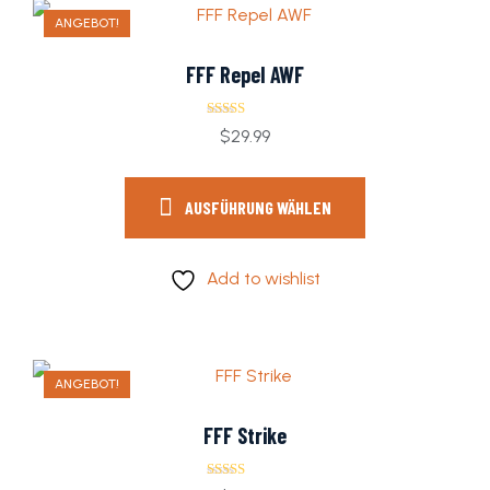
ANGEBOT!
FFF Repel AWF
Bewertet mit
$
29.99
5.00
von 5
AUSFÜHRUNG WÄHLEN
Add to wishlist
ANGEBOT!
FFF Strike