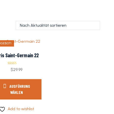
NGEBOT!
ris Saint-Germain 22
Bewertet mit
$
29.99
5.00
von 5
AUSFÜHRUNG
WÄHLEN
Add to wishlist