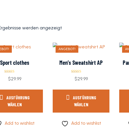
 Ergebnisse werden angezeigt
EBOT!
ANGEBOT!
A
Sport clothes
Men’s Sweatshirt AP
Pa
Bewertet
Bewertet mit
$
29.99
$
29.99
mit
5.00
4.00
von 5
von 5
AUSFÜHRUNG
AUSFÜHRUNG
WÄHLEN
WÄHLEN
Add to wishlist
Add to wishlist