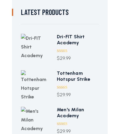
LATEST PRODUCTS
Dri-FIT Shirt
Academy
Bewertet
$
29.99
mit
4.00
von 5
Tottenham
Hotspur Strike
Bewertet mit
$
29.99
5.00
von 5
Men's Milan
Academy
Bewertet mit
$
29.99
5.00
von 5