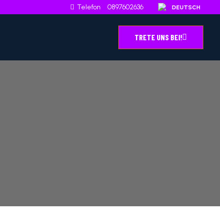
Telefon
0897602636
TRETE UNS BEI!